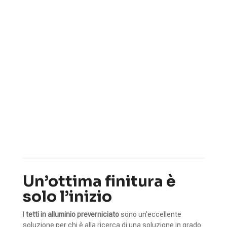
Preverniciato
5
5
5
Coperture metalliche
Materiali
Alluminio
5
Preverniciato
Un’ottima finitura è
solo l’inizio
I
tetti in alluminio preverniciato
sono un’eccellente
soluzione per chi è alla ricerca di una soluzione in grado