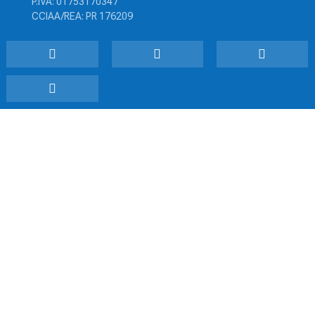
P.IVA: 01753170347
CCIAA/REA: PR 176209



Sede


Via Benedetta 59/A – 43122 Parma
Telefono

0521 273062
Email

malattoneria@libero.it
Privacy policy
–
Preferenze cookie