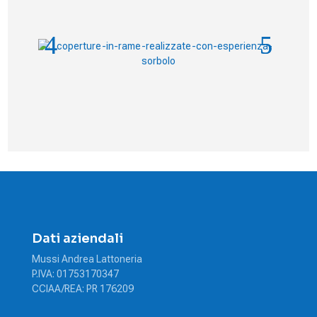
Dati aziendali
Mussi Andrea Lattoneria
P.IVA: 01753170347
CCIAA/REA: PR 176209