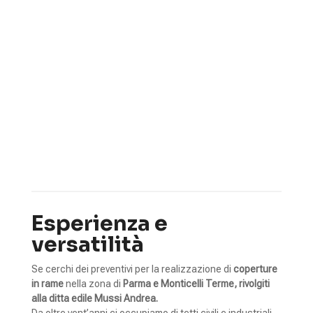
Rame
5
5
5
Coperture metalliche
Materiali
Rame
Esperienza e
versatilità
Se cerchi dei preventivi per la realizzazione di
coperture
in rame
nella zona di
Parma e Monticelli Terme, rivolgiti
alla ditta edile Mussi Andrea.
Da oltre vent’anni ci occupiamo di tetti civili e industriali,