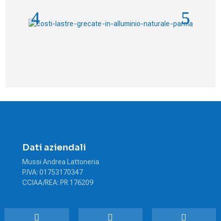
Dati aziendali
Mussi Andrea Lattoneria
P.IVA: 01753170347
CCIAA/REA: PR 176209



Sede