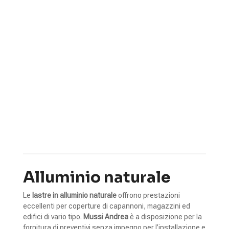
Naturale
5
5
5
Coperture metalliche
Materiali
Alluminio
5
Naturale
Alluminio naturale
Le
lastre in alluminio naturale
offrono prestazioni
eccellenti per coperture di capannoni, magazzini ed
edifici di vario tipo.
Mussi Andrea
è a disposizione per la
fornitura di preventivi senza impegno per l’installazione e