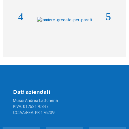
Dati aziendali
Mussi Andrea Lattoneria
P.IVA: 01753170347
CCIAA/REA: PR 176209