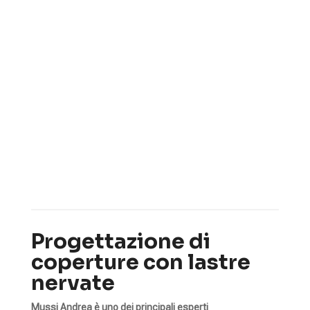
Nervata
5
5
5
Coperture metalliche
Tipi di coperture
Nervata
Progettazione di
coperture con lastre
nervate
Mussi Andrea è uno dei principali esperti